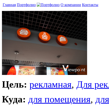
Главная
Портфолио
О компании
Контакты
Цель:
рекламная
,
Для ре
Куда:
для помещения
,
для