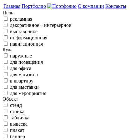
Главная
Портфолио
О компании
Контакты
Цель
рекламная
декоративное – интерьерное
выставочное
информационная
навигационная
Куда
наружные
для помещения
для офиса
для магазина
в квартиру
для выставки
для мероприятия
Объект
стенд
стойка
табличка
вывеска
плакат
баннер