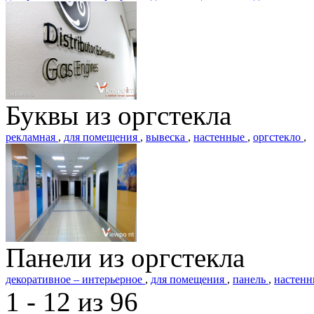
Буквы из оргстекла
рекламная
,
для помещения
,
вывеска
,
настенные
,
оргстекло
,
Панели из оргстекла
декоративное – интерьерное
,
для помещения
,
панель
,
настен
1 - 12 из 96