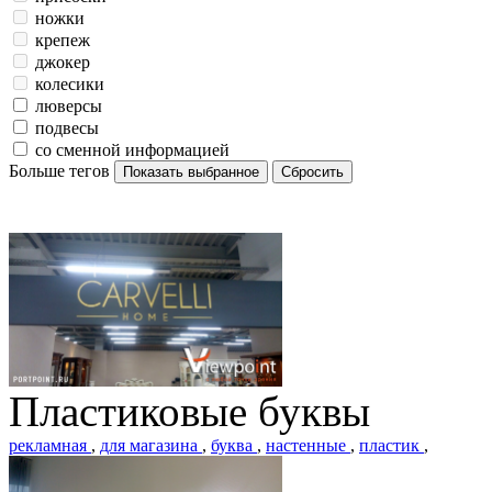
ножки
крепеж
джокер
колесики
люверсы
подвесы
со сменной информацией
Больше тегов
Пластиковые буквы
рекламная
,
для магазина
,
буква
,
настенные
,
пластик
,