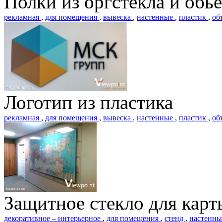
Полки из оргстекла и обь
рекламная
,
для помещения
,
вывеска
,
настенные
,
пластик
,
об
Логотип из пластика
рекламная
,
для помещения
,
вывеска
,
настенные
,
пластик
,
об
Защитное стекло для карт
декоративное – интерьерное
,
для помещения
,
стенд
,
настенн