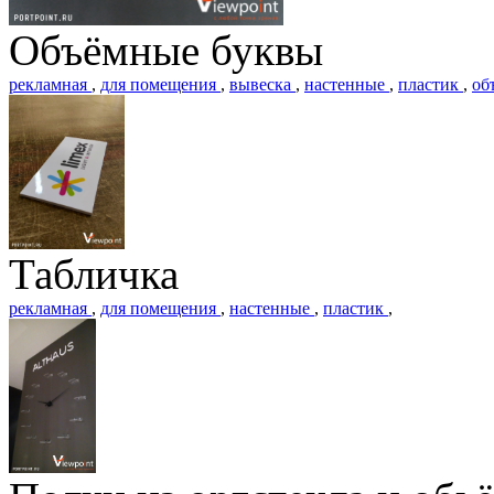
Объёмные буквы
рекламная
,
для помещения
,
вывеска
,
настенные
,
пластик
,
об
Табличка
рекламная
,
для помещения
,
настенные
,
пластик
,