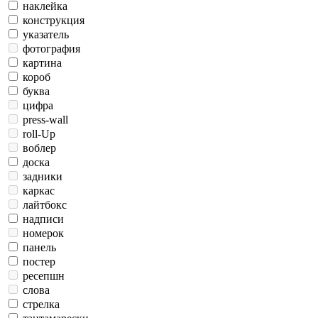
наклейка
конструкция
указатель
фотография
картина
короб
буква
цифра
press-wall
roll-Up
воблер
доска
задники
каркас
лайтбокс
надписи
номерок
панель
постер
ресепшн
слова
стрелка