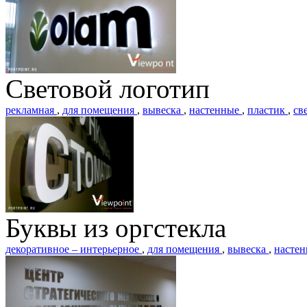
Световой логотип
рекламная
,
для помещения
,
вывеска
,
настенные
,
пластик
,
св
Буквы из оргстекла
декоративное – интерьерное
,
для помещения
,
вывеска
,
насте