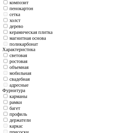
композит
пенокартон
сетка
холст
дерево
керамическая плитка
магнитная основа
поликарбонат
Характеристика
световая
ростовая
объемная
мобильная
свадебная
адресные
Фурнитура
карманы
рамки
багет
профиль
держатели
каркас
присоски