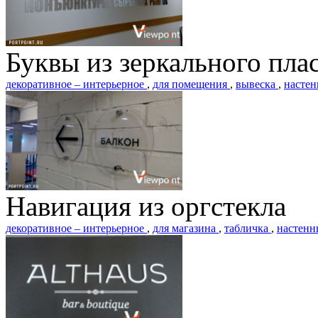
Буквы из зеркального пла
декоративное – интерьерное
,
для помещения
,
вывеска
,
насте
Навигация из оргстекла
декоративное – интерьерное
,
для магазина
,
табличка
,
настен