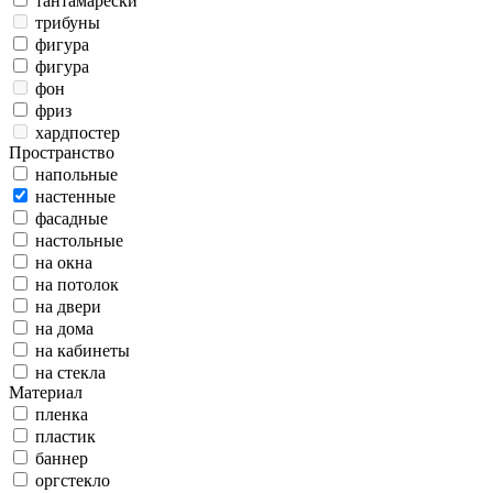
тантамарески
трибуны
фигура
фигура
фон
фриз
хардпостер
Пространство
напольные
настенные
фасадные
настольные
на окна
на потолок
на двери
на дома
на кабинеты
на стекла
Материал
пленка
пластик
баннер
оргстекло