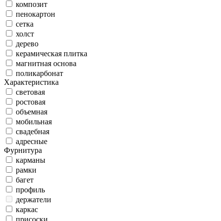
композит
пенокартон
сетка
холст
дерево
керамическая плитка
магнитная основа
поликарбонат
Характеристика
световая
ростовая
объемная
мобильная
свадебная
адресные
Фурнитура
карманы
рамки
багет
профиль
держатели
каркас
присоски