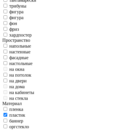
тантамарески
трибуны
фигура
фигура
фон
фриз
хардпостер
Пространство
напольные
настенные
фасадные
настольные
на окна
на потолок
на двери
на дома
на кабинеты
на стекла
Материал
пленка
пластик
баннер
оргстекло