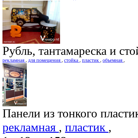
Рубль, тантамареска и ст
рекламная
,
для помещения
,
стойка
,
пластик
,
объемная
,
Панели из тонкого пласти
рекламная
,
пластик
,