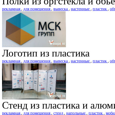
Полки из оргстекла и обь
рекламная
,
для помещения
,
вывеска
,
настенные
,
пластик
,
об
Логотип из пластика
рекламная
,
для помещения
,
вывеска
,
настенные
,
пластик
,
об
Стенд из пластика и алю
рекламная
,
для помещения
,
стенд
,
напольные
,
пластик
,
моби