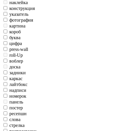
наклейка
конструкция
указатель
фотография
картина
короб
буква
цифра
press-wall
roll-Up
воблер
доска
задники
каркас
лайтбокс
надписи
номерок
панель
постер
ресепшн
слова
стрелка