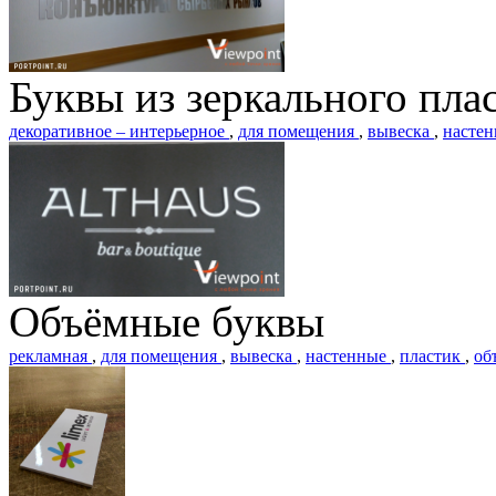
Буквы из зеркального пла
декоративное – интерьерное
,
для помещения
,
вывеска
,
насте
Объёмные буквы
рекламная
,
для помещения
,
вывеска
,
настенные
,
пластик
,
об