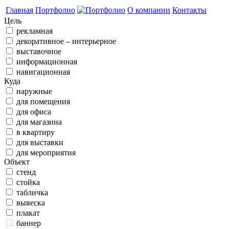
Главная
Портфолио
О компании
Контакты
Цель
рекламная
декоративное – интерьерное
выставочное
информационная
навигационная
Куда
наружные
для помещения
для офиса
для магазина
в квартиру
для выставки
для мероприятия
Объект
стенд
стойка
табличка
вывеска
плакат
баннер