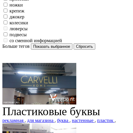
ножки
крепеж
джокер
колесики
люверсы
подвесы
со сменной информацией
Больше тегов
Пластиковые буквы
рекламная
,
для магазина
,
буква
,
настенные
,
пластик
,