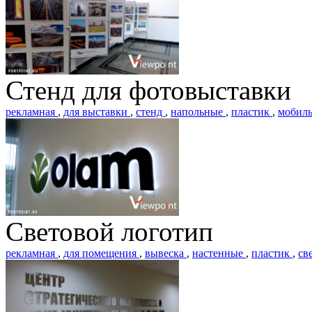
Стенд для фотовыставки
рекламная
,
для выставки
,
стенд
,
напольные
,
пластик
,
мобил
Световой логотип
рекламная
,
для помещения
,
вывеска
,
настенные
,
пластик
,
св