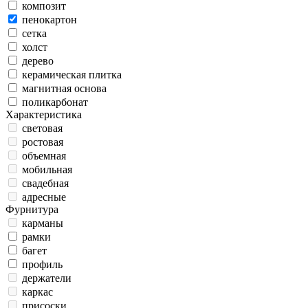
композит
пенокартон
сетка
холст
дерево
керамическая плитка
магнитная основа
поликарбонат
Характеристика
световая
ростовая
объемная
мобильная
свадебная
адресные
Фурнитура
карманы
рамки
багет
профиль
держатели
каркас
присоски