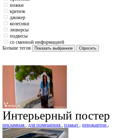
ножки
крепеж
джокер
колесики
люверсы
подвесы
со сменной информацией
Больше тегов
Интерьерный постер
рекламная
,
для помещения
,
плакат
,
пенокартон
,