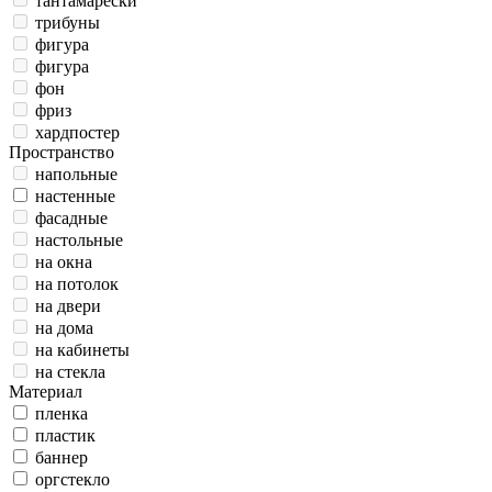
тантамарески
трибуны
фигура
фигура
фон
фриз
хардпостер
Пространство
напольные
настенные
фасадные
настольные
на окна
на потолок
на двери
на дома
на кабинеты
на стекла
Материал
пленка
пластик
баннер
оргстекло